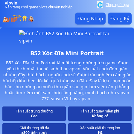
vipvin
🌐
Chọn quốc gia
Nền tảng chơi game Slots chuyên nghiệp
Đăng Nhập
Đăng Ký
B52 Xóc Đĩa Mini Portrait
B52 Xóc Đĩa Mini Portrait là một trong những tựa game được
yêu thích nhất tại hệ sinh thái vipvin. Với luật chơi đơn giản
nhưng đầy thử thách, người chơi sẽ được trải nghiệm cảm giác
hồi hộp khi theo dõi kết quả từng ván đấu. Đây là lựa chọn hoàn
hảo cho những ai muốn thư giãn sau giờ làm việc căng thẳng
hoặc tìm kiếm một sân chơi công bằng, minh bạch như vipvin
777, vipvin VL hay vipvin..
Tần suất trúng thưởng
Tần suất quay miễn phí
Cao
Không có
Giải thưởng tối đa
Xác suất giải thưởng lớn
x300 tiền cược
1%