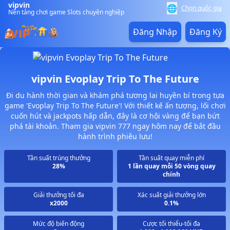
vipvin
🌐
Chọn quốc gia
Nền tảng chơi game Slots chuyên nghiệp
Đăng Nhập
Đăng Ký
vipvin Evoplay Trip To The Future
Đi du hành thời gian và khám phá tương lai huyền bí trong tựa
game 'Evoplay Trip To The Future'! Với thiết kế ấn tượng, lối chơi
cuốn hút và jackpots hấp dẫn, đây là cơ hội vàng để bạn bứt
phá tài khoản. Tham gia vipvin 777 ngay hôm nay để bắt đầu
hành trình phiêu lưu!
Tần suất trúng thưởng
Tần suất quay miễn phí
28%
1 lần quay mỗi 50 vòng quay
chính
Giải thưởng tối đa
Xác suất giải thưởng lớn
x2000
0.1%
Mức độ biến động
Cược tối thiểu-tối đa