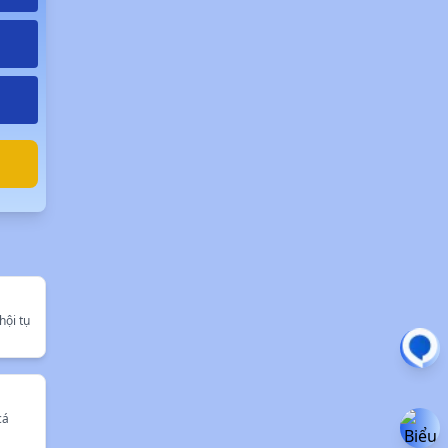
hội tụ
cá