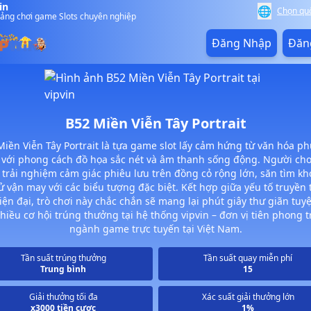
in
🌐
Chọn quố
ảng chơi game Slots chuyên nghiệp
Đăng Nhập
Đăn
B52 Miền Viễn Tây Portrait
Miền Viễn Tây Portrait là tựa game slot lấy cảm hứng từ văn hóa p
 với phong cách đồ họa sắc nét và âm thanh sống động. Người chơ
trải nghiệm cảm giác phiêu lưu trên đồng cỏ rộng lớn, săn tìm kh
ử vận may với các biểu tượng đặc biệt. Kết hợp giữa yếu tố truyền
iện đại, trò chơi này chắc chắn sẽ mang lại phút giây thư giãn tuyệ
hiều cơ hội trúng thưởng tại hệ thống vipvin – đơn vị tiên phong 
ngành game trực tuyến tại Việt Nam.
Tần suất trúng thưởng
Tần suất quay miễn phí
Trung bình
15
Giải thưởng tối đa
Xác suất giải thưởng lớn
x3000 tiền cược
1%