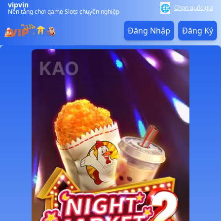
vipvin
🌐
Chọn quốc gia
Nền tảng chơi game Slots chuyên nghiệp
Đăng Nhập
Đăng Ký