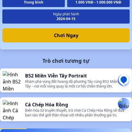
Trung bình
1.000 VNĐ - 1.000.000 VNĐ
Ngày phát hành
2024-04-15
Chơi Ngay
Trò chơi tương tự
B52 Miền Viễn Tây Portrait
Khám phá vùng đất hoang dã phương Tây cùng B52 Miền Viễn
Tây – nơi mỗi vòng quay là một cơ hội chiến thắng lớn.
Cá Chép Hóa Rồng
Biến hóa từ truyền thuyết, trò chơi Cá Chép Hóa Rồng sẽ đưa
bạn vào thế giới thần thoại với nhiều phần thưởng giá trị.